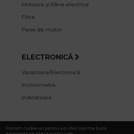
Motoare și frâne electrice
Filtre
Piese de motor
ELECTRONICĂ
Variatoare/Electronică
Inclinometre
Indicatoare
SEMNALIZARE
Folosim cookie-uri pentru a-ți oferi cea mai bună
experiență pe site-ul nostru web.